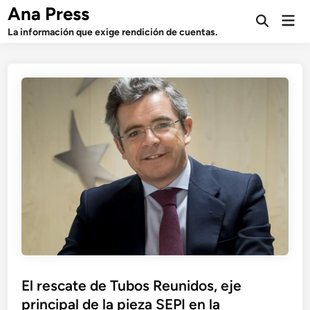
Saltar
Ana Press
Men
al
Abrir
prin
La información que exige rendición de cuentas.
búsqueda
contenido
El rescate de Tubos Reunidos, eje
principal de la pieza SEPI en la