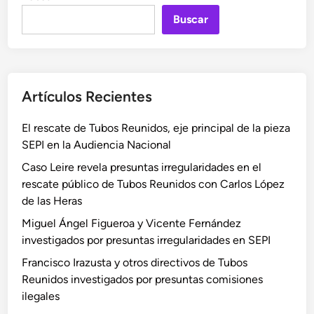
m
F
i
a
Buscar
r
c
c
a
o
r
n
d
o
c
e
c
Artículos Recientes
i
J
a
s
u
u
El rescate de Tubos Reunidos, eje principal de la pieza
c
a
s
SEPI en la Audiencia Nacional
o
n
a
J
A
Caso Leire revela presuntas irregularidades en el
S
a
n
rescate público de Tubos Reunidos con Carlos López
E
v
t
de las Heras
P
i
o
I
Miguel Ángel Figueroa y Vicente Fernández
e
n
d
investigados por presuntas irregularidades en SEPI
r
i
e
Francisco Irazusta y otros directivos de Tubos
L
o
l
Reunidos investigados por presuntas comisiones
ó
C
c
ilegales
p
a
a
e