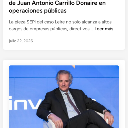
de Juan Antonio Carrillo Donaire en
a
t
a
s
operaciones públicas
a
p
a
c
i
La pieza SEPI del caso Leire no solo alcanza a altos
l
i
e
C
cargos de empresas públicas, directivos …
Leer más
o
ó
z
a
d
n
a
julio 22, 2026
s
o
d
S
o
s
e
E
L
y
J
P
e
s
o
I
i
u
s
r
p
é
e
a
R
:
p
a
a
e
m
n
l
ó
á
e
n
l
n
S
i
l
e