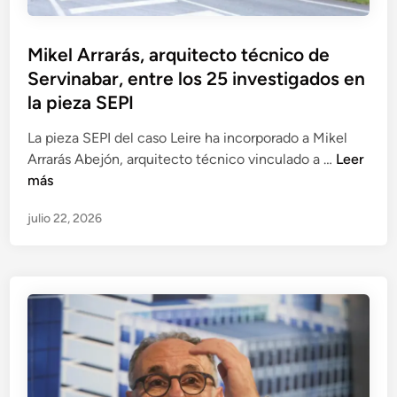
r
z
i
s
r
d
c
R
e
e
Mikel Arrarás, arquitecto técnico de
i
e
g
l
Servinabar, entre los 25 investigados en
a
u
u
a
l
la pieza SEPI
n
l
s
a
i
a
H
La pieza SEPI del caso Leire ha incorporado a Mikel
J
d
r
e
M
Arrarás Abejón, arquitecto técnico vinculado a …
Leer
u
o
i
r
i
más
l
s
d
a
k
i
i
a
s
julio 22, 2026
e
á
n
d
l
n
v
e
A
M
e
s
r
a
s
e
r
t
t
n
a
e
i
S
r
o
g
E
á
s
a
P
s
A