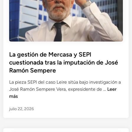
d
I
,
p
o
a
a
s
r
r
p
q
i
o
u
c
r
i
i
p
t
o
r
La gestión de Mercasa y SEPI
e
p
e
cuestionada tras la imputación de José
c
o
s
t
Ramón Sempere
r
u
o
e
n
La pieza SEPI del caso Leire sitúa bajo investigación a
t
l
t
L
José Ramón Sempere Vera, expresidente de …
Leer
é
s
a
a
más
c
e
s
g
n
g
c
julio 22, 2026
e
i
u
o
s
c
i
m
t
o
m
i
i