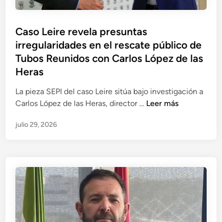
R
e
Caso Leire revela presuntas
u
irregularidades en el rescate público de
n
i
Tubos Reunidos con Carlos López de las
d
Heras
o
La pieza SEPI del caso Leire sitúa bajo investigación a
s
C
Carlos López de las Heras, director …
Leer más
,
a
e
julio 29, 2026
s
j
o
e
L
p
e
r
i
i
r
n
e
c
r
i
e