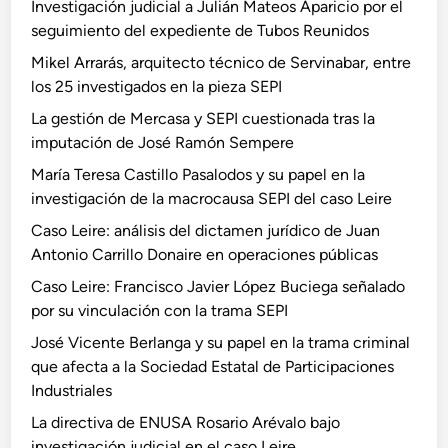
r
Investigación judicial a Julián Mateos Aparicio por el
s
z
r
seguimiento del expediente de Tubos Reunidos
o
B
i
L
Mikel Arrarás, arquitecto técnico de Servinabar, entre
u
l
e
los 25 investigados en la pieza SEPI
c
l
i
La gestión de Mercasa y SEPI cuestionada tras la
i
o
r
imputación de José Ramón Sempere
e
D
e
g
o
María Teresa Castillo Pasalodos y su papel en la
a
n
investigación de la macrocausa SEPI del caso Leire
s
a
Caso Leire: análisis del dictamen jurídico de Juan
e
i
Antonio Carrillo Donaire en operaciones públicas
ñ
r
Caso Leire: Francisco Javier López Buciega señalado
a
e
por su vinculación con la trama SEPI
l
e
a
n
José Vicente Berlanga y su papel en la trama criminal
d
o
que afecta a la Sociedad Estatal de Participaciones
o
p
Industriales
p
e
La directiva de ENUSA Rosario Arévalo bajo
o
r
investigación judicial en el caso Leire