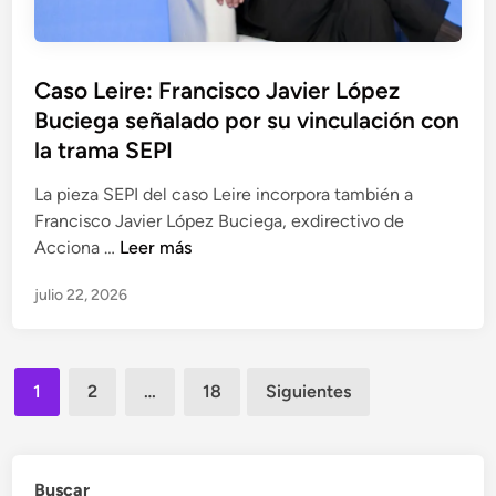
s
a
m
i
i
p
s
n
e
Caso Leire: Francisco Javier López
d
v
r
Buciega señalado por su vinculación con
e
e
e
l
la trama SEPI
s
d
t
La pieza SEPI del caso Leire incorpora también a
i
i
Francisco Javier López Buciega, exdirectivo de
c
g
C
Acciona …
Leer más
t
a
a
a
c
julio 22, 2026
s
m
i
o
e
ó
L
n
n
Paginación
e
j
d
1
2
…
18
Siguientes
i
u
de
e
r
r
l
entradas
e
í
a
:
Buscar
d