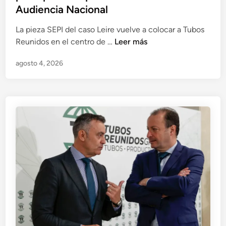
Audiencia Nacional
La pieza SEPI del caso Leire vuelve a colocar a Tubos
E
Reunidos en el centro de …
Leer más
l
agosto 4, 2026
r
e
s
c
a
t
e
d
e
T
u
b
o
s