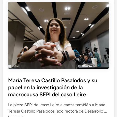
d
i
s
ó
e
e
i
n
S
n
o
d
e
t
n
e
r
o
e
M
v
d
s
e
i
e
i
r
n
l
l
c
a
e
e
a
b
x
g
s
a
p
a
a
r
e
l
y
,
d
e
María Teresa Castillo Pasalodos y su
S
e
i
s
papel en la investigación de la
E
n
e
P
macrocausa SEPI del caso Leire
t
n
I
r
t
La pieza SEPI del caso Leire alcanza también a María
c
e
e
M
Teresa Castillo Pasalodos, exdirectora de Desarrollo …
u
l
d