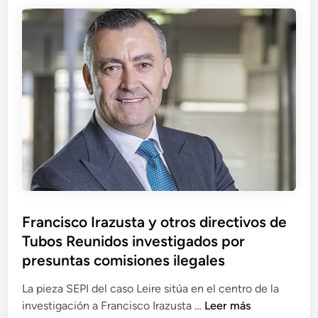
l
u
a
Á
l
A
n
a
u
g
r
d
e
i
i
l
d
e
F
a
n
i
d
c
g
e
i
u
s
a
e
e
N
r
n
a
o
e
c
Francisco Irazusta y otros directivos de
a
l
i
Tubos Reunidos investigados por
y
r
o
V
presuntas comisiones ilegales
e
n
i
s
a
La pieza SEPI del caso Leire sitúa en el centro de la
c
c
l
F
investigación a Francisco Irazusta …
Leer más
e
a