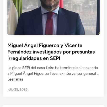
p
v
a
e
l
l
d
a
e
p
l
r
a
e
p
Miguel Ángel Figueroa y Vicente
s
i
Fernández investigados por presuntas
u
e
n
irregularidades en SEPI
z
t
a
La pieza SEPI del caso Leire ha terminado alcanzando
a
S
a Miguel Ángel Figueroa Teva, exinterventor general …
s
E
M
Leer más
i
P
i
r
I
julio 25, 2026
g
r
e
u
e
n
e
g
l