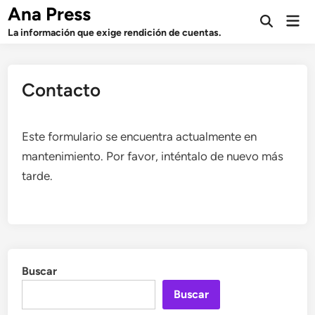
Saltar
Ana Press
Men
al
Abrir
prin
La información que exige rendición de cuentas.
búsqueda
contenido
Contacto
Este formulario se encuentra actualmente en
mantenimiento. Por favor, inténtalo de nuevo más
tarde.
Buscar
Buscar