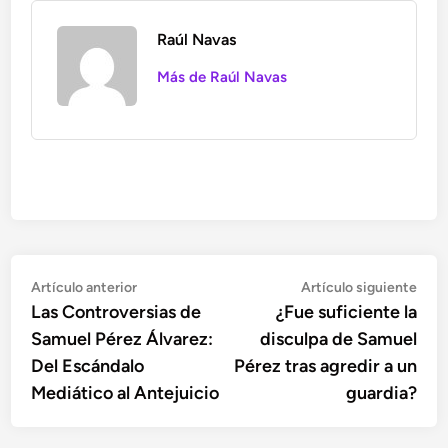
Raúl Navas
Más de Raúl Navas
Navegación
Artículo
Artí
Artículo anterior
Artículo siguiente
anterior:
sigu
Las Controversias de
¿Fue suficiente la
de
Samuel Pérez Álvarez:
disculpa de Samuel
entradas
Del Escándalo
Pérez tras agredir a un
Mediático al Antejuicio
guardia?