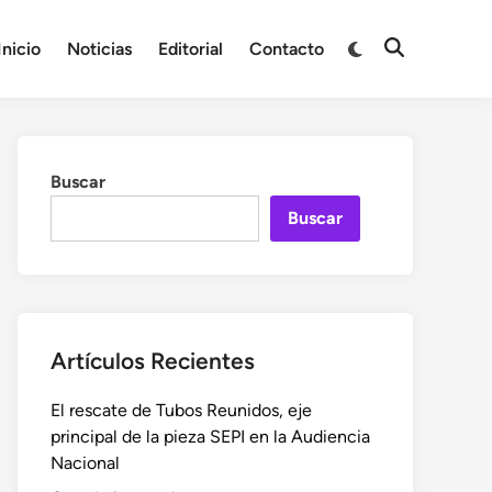
Cambiar
Inicio
Noticias
Editorial
Contacto
Abrir
a
búsqueda
modo
oscuro
Buscar
Buscar
Artículos Recientes
El rescate de Tubos Reunidos, eje
principal de la pieza SEPI en la Audiencia
Nacional