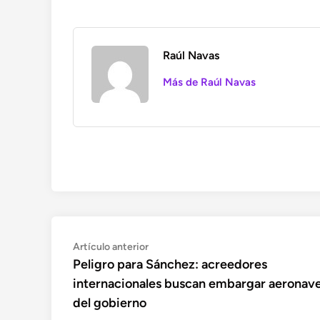
Raúl Navas
Más de Raúl Navas
Navegación
Artículo
Artículo anterior
anterior:
Peligro para Sánchez: acreedores
de
internacionales buscan embargar aeronav
entradas
del gobierno