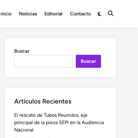
Cambiar
Inicio
Noticias
Editorial
Contacto
Abrir
a
búsqueda
modo
oscuro
Buscar
Buscar
Artículos Recientes
El rescate de Tubos Reunidos, eje
principal de la pieza SEPI en la Audiencia
Nacional