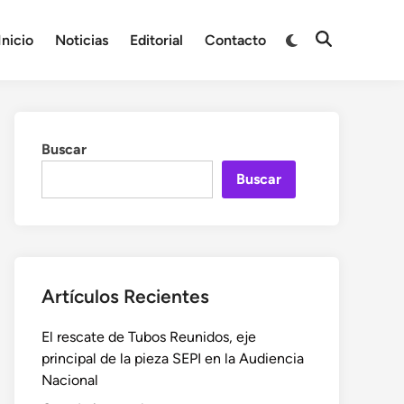
Cambiar
Inicio
Noticias
Editorial
Contacto
Abrir
a
búsqueda
modo
oscuro
Buscar
Buscar
Artículos Recientes
El rescate de Tubos Reunidos, eje
principal de la pieza SEPI en la Audiencia
Nacional