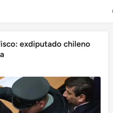
fisco: exdiputado chileno
va