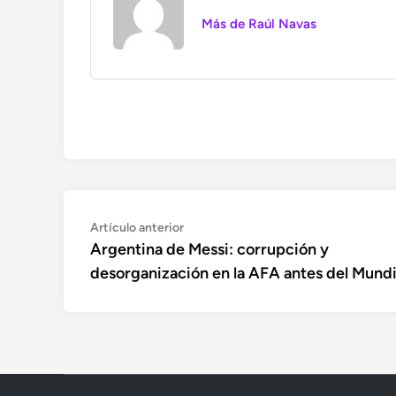
Más de Raúl Navas
Navegación
Artículo
Artículo anterior
anterior:
Argentina de Messi: corrupción y
de
desorganización en la AFA antes del Mundi
entradas