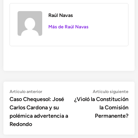
Raúl Navas
Más de Raúl Navas
Navegación
Artículo
Artí
Artículo anterior
Artículo siguiente
anterior:
sigu
Caso Chequesol: José
¿Violó la Constitución
de
Carlos Cardona y su
la Comisión
entradas
polémica advertencia a
Permanente?
Redondo