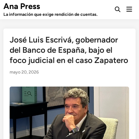
Saltar
Ana Press
Men
al
Abrir
prin
La información que exige rendición de cuentas.
búsqueda
contenido
José Luis Escrivá, gobernador
del Banco de España, bajo el
foco judicial en el caso Zapatero
mayo 20, 2026