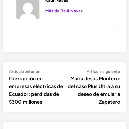
Raúl Navas
Más de Raúl Navas
Navegación
Artículo
Artí
Artículo anterior
Artículo siguiente
anterior:
sigu
Corrupción en
María Jesús Montero:
de
empresas eléctricas de
del caso Plus Ultra a su
entradas
Ecuador: pérdidas de
deseo de emular a
$300 millones
Zapatero