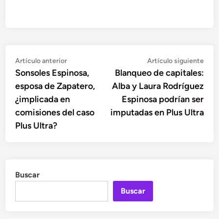
Navegación
Artículo
Artí
Artículo anterior
Artículo siguiente
anterior:
sigu
Sonsoles Espinosa,
Blanqueo de capitales:
de
esposa de Zapatero,
Alba y Laura Rodríguez
entradas
¿implicada en
Espinosa podrían ser
comisiones del caso
imputadas en Plus Ultra
Plus Ultra?
Buscar
Buscar