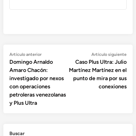
Navegación
Artículo
Artí
Artículo anterior
Artículo siguiente
anterior:
sigu
Domingo Arnaldo
Caso Plus Ultra: Julio
de
Amaro Chacón:
Martínez Martínez en el
entradas
investigado por nexos
punto de mira por sus
con operaciones
conexiones
petroleras venezolanas
y Plus Ultra
Buscar