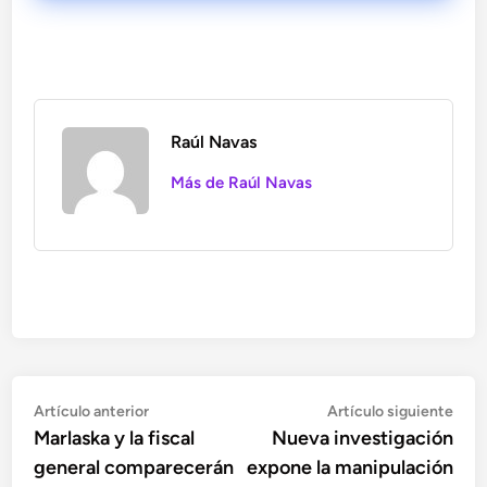
Raúl Navas
Más de Raúl Navas
Navegación
Artículo
Artí
Artículo anterior
Artículo siguiente
anterior:
sigu
Marlaska y la fiscal
Nueva investigación
de
general comparecerán
expone la manipulación
entradas