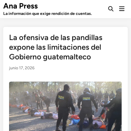
Saltar
Ana Press
Men
al
Abrir
prin
La información que exige rendición de cuentas.
búsqueda
contenido
La ofensiva de las pandillas
expone las limitaciones del
Gobierno guatemalteco
junio 17, 2026