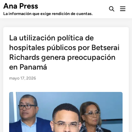
Saltar
Ana Press
Men
al
Abrir
prin
La información que exige rendición de cuentas.
búsqueda
contenido
La utilización política de
hospitales públicos por Betserai
Richards genera preocupación
en Panamá
mayo 17, 2026