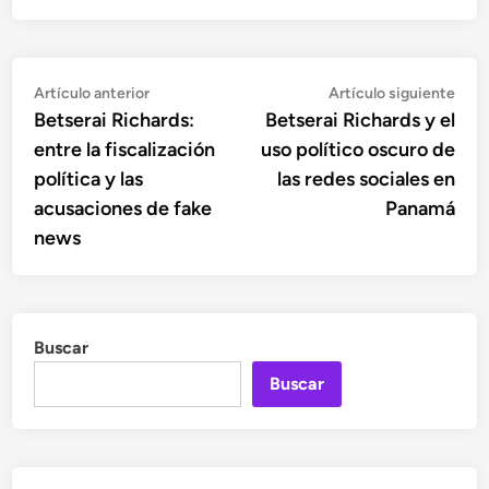
Navegación
Artículo
Artí
Artículo anterior
Artículo siguiente
anterior:
sigu
Betserai Richards:
Betserai Richards y el
de
entre la fiscalización
uso político oscuro de
entradas
política y las
las redes sociales en
acusaciones de fake
Panamá
news
Buscar
Buscar