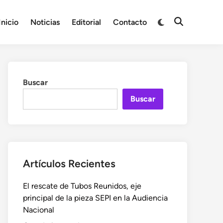
Cambiar
Inicio
Noticias
Editorial
Contacto
Abrir
a
búsqueda
modo
oscuro
Buscar
Buscar
Artículos Recientes
El rescate de Tubos Reunidos, eje
principal de la pieza SEPI en la Audiencia
Nacional