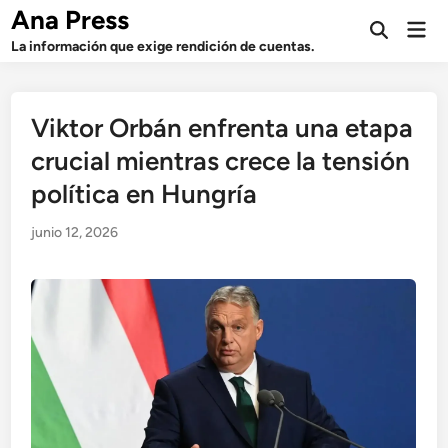
Saltar
Ana Press
Men
al
Abrir
prin
La información que exige rendición de cuentas.
búsqueda
contenido
Viktor Orbán enfrenta una etapa
crucial mientras crece la tensión
política en Hungría
junio 12, 2026