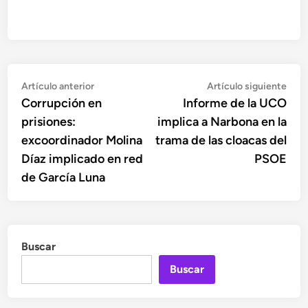
Navegación
Artículo
Artí
Artículo anterior
Artículo siguiente
anterior:
sigu
Corrupción en
Informe de la UCO
de
prisiones:
implica a Narbona en la
entradas
excoordinador Molina
trama de las cloacas del
Díaz implicado en red
PSOE
de García Luna
Buscar
Buscar