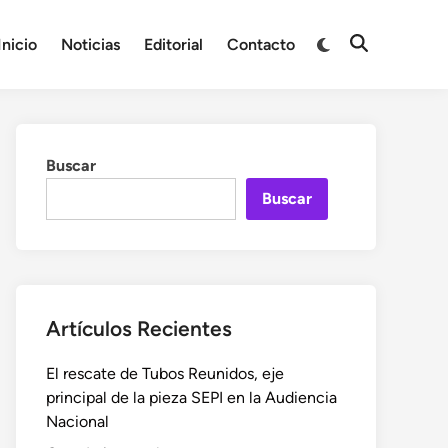
Cambiar
Inicio
Noticias
Editorial
Contacto
Abrir
a
búsqueda
modo
oscuro
Buscar
Buscar
Artículos Recientes
El rescate de Tubos Reunidos, eje
principal de la pieza SEPI en la Audiencia
Nacional