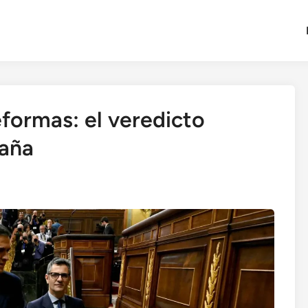
eformas: el veredicto
paña