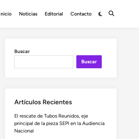
Cambiar
Inicio
Noticias
Editorial
Contacto
Abrir
a
búsqueda
modo
oscuro
Buscar
Buscar
Artículos Recientes
El rescate de Tubos Reunidos, eje
principal de la pieza SEPI en la Audiencia
Nacional