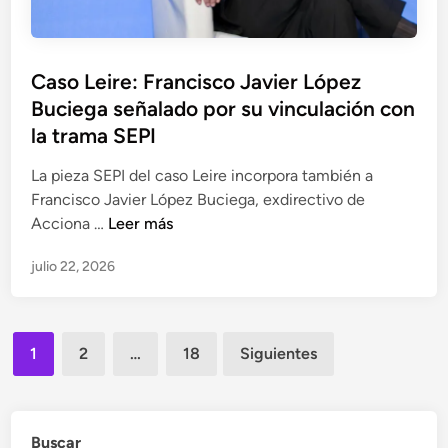
s
a
m
i
i
p
s
n
e
Caso Leire: Francisco Javier López
d
v
r
Buciega señalado por su vinculación con
e
e
e
l
la trama SEPI
s
d
t
La pieza SEPI del caso Leire incorpora también a
i
i
Francisco Javier López Buciega, exdirectivo de
c
g
C
Acciona …
Leer más
t
a
a
a
c
julio 22, 2026
s
m
i
o
e
ó
L
n
n
Paginación
e
j
d
1
2
…
18
Siguientes
i
u
de
e
r
r
l
entradas
e
í
a
:
Buscar
d