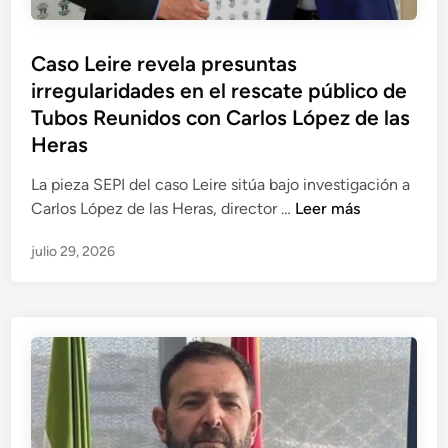
R
e
Caso Leire revela presuntas
u
irregularidades en el rescate público de
n
i
Tubos Reunidos con Carlos López de las
d
Heras
o
La pieza SEPI del caso Leire sitúa bajo investigación a
s
C
Carlos López de las Heras, director …
Leer más
,
a
e
julio 29, 2026
s
j
o
e
L
p
e
r
i
i
r
n
e
c
r
i
e