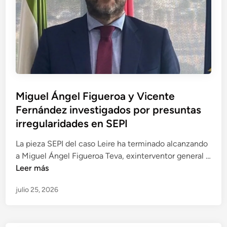
p
v
a
e
l
l
d
a
e
p
l
r
a
e
p
Miguel Ángel Figueroa y Vicente
s
i
Fernández investigados por presuntas
u
e
n
irregularidades en SEPI
z
t
a
La pieza SEPI del caso Leire ha terminado alcanzando
a
S
a Miguel Ángel Figueroa Teva, exinterventor general …
s
E
M
Leer más
i
P
i
r
I
julio 25, 2026
g
r
e
u
e
n
e
g
l