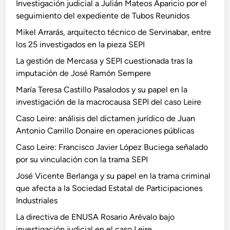
r
Investigación judicial a Julián Mateos Aparicio por el
s
z
r
seguimiento del expediente de Tubos Reunidos
o
B
i
L
Mikel Arrarás, arquitecto técnico de Servinabar, entre
u
l
e
los 25 investigados en la pieza SEPI
c
l
i
La gestión de Mercasa y SEPI cuestionada tras la
i
o
r
imputación de José Ramón Sempere
e
D
e
g
o
María Teresa Castillo Pasalodos y su papel en la
a
n
investigación de la macrocausa SEPI del caso Leire
s
a
Caso Leire: análisis del dictamen jurídico de Juan
e
i
Antonio Carrillo Donaire en operaciones públicas
ñ
r
Caso Leire: Francisco Javier López Buciega señalado
a
e
por su vinculación con la trama SEPI
l
e
a
n
José Vicente Berlanga y su papel en la trama criminal
d
o
que afecta a la Sociedad Estatal de Participaciones
o
p
Industriales
p
e
La directiva de ENUSA Rosario Arévalo bajo
o
r
investigación judicial en el caso Leire