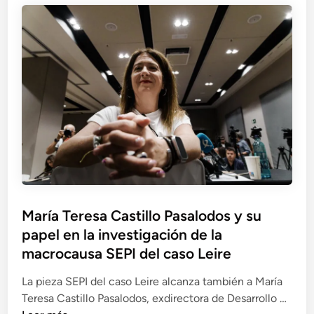
d
i
s
ó
e
e
i
n
S
n
o
d
e
t
n
e
r
o
e
M
v
d
s
e
i
e
i
r
n
l
l
c
a
e
e
a
b
x
g
s
a
p
a
a
r
e
l
y
,
d
e
María Teresa Castillo Pasalodos y su
S
e
i
s
papel en la investigación de la
E
n
e
P
macrocausa SEPI del caso Leire
t
n
I
r
t
La pieza SEPI del caso Leire alcanza también a María
c
e
e
M
Teresa Castillo Pasalodos, exdirectora de Desarrollo …
u
l
d