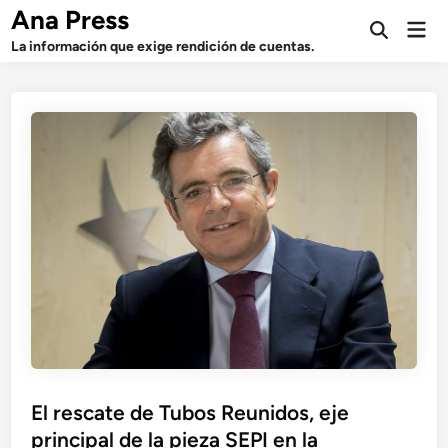
Saltar
Ana Press
Men
al
Abrir
prin
La información que exige rendición de cuentas.
búsqueda
contenido
El rescate de Tubos Reunidos, eje
principal de la pieza SEPI en la