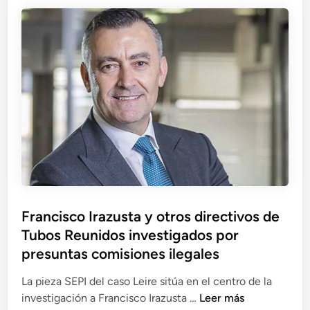
l
u
a
Á
l
A
n
a
u
g
r
d
e
i
i
l
d
e
F
a
n
i
d
c
g
e
i
u
s
a
e
e
N
r
n
a
o
e
c
Francisco Irazusta y otros directivos de
a
l
i
Tubos Reunidos investigados por
y
r
o
V
presuntas comisiones ilegales
e
n
i
s
a
La pieza SEPI del caso Leire sitúa en el centro de la
c
c
l
F
investigación a Francisco Irazusta …
Leer más
e
a