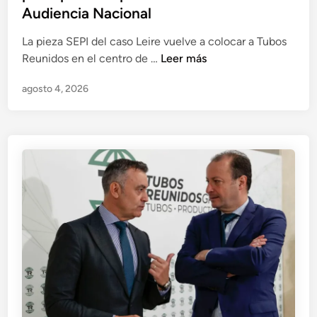
Audiencia Nacional
La pieza SEPI del caso Leire vuelve a colocar a Tubos
E
Reunidos en el centro de …
Leer más
l
agosto 4, 2026
r
e
s
c
a
t
e
d
e
T
u
b
o
s