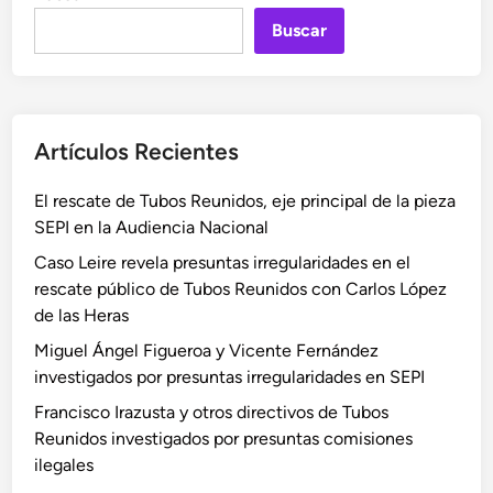
m
F
i
a
Buscar
r
c
c
a
o
r
n
d
o
c
e
c
Artículos Recientes
i
J
a
s
u
u
El rescate de Tubos Reunidos, eje principal de la pieza
c
a
s
SEPI en la Audiencia Nacional
o
n
a
J
A
Caso Leire revela presuntas irregularidades en el
S
a
n
rescate público de Tubos Reunidos con Carlos López
E
v
t
de las Heras
P
i
o
I
Miguel Ángel Figueroa y Vicente Fernández
e
n
d
investigados por presuntas irregularidades en SEPI
r
i
e
Francisco Irazusta y otros directivos de Tubos
L
o
l
Reunidos investigados por presuntas comisiones
ó
C
c
ilegales
p
a
a
e