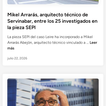
r
z
i
s
r
d
c
R
e
e
Mikel Arrarás, arquitecto técnico de
i
e
g
l
Servinabar, entre los 25 investigados en
a
u
u
a
l
la pieza SEPI
n
l
s
a
i
a
H
La pieza SEPI del caso Leire ha incorporado a Mikel
J
d
r
e
M
Arrarás Abejón, arquitecto técnico vinculado a …
Leer
u
o
i
r
i
más
l
s
d
a
k
i
i
a
s
julio 22, 2026
e
á
n
d
l
n
v
e
A
M
e
s
r
a
s
e
r
t
t
n
a
e
i
S
r
o
g
E
á
s
a
P
s
A