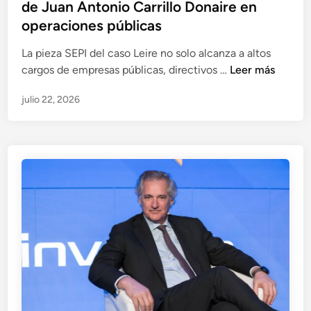
de Juan Antonio Carrillo Donaire en
a
t
a
s
operaciones públicas
a
p
a
c
i
La pieza SEPI del caso Leire no solo alcanza a altos
l
i
e
C
cargos de empresas públicas, directivos …
Leer más
o
ó
z
a
d
n
a
julio 22, 2026
s
o
d
S
o
s
e
E
L
y
J
P
e
s
o
I
i
u
s
r
p
é
e
a
R
:
p
a
a
e
m
n
l
ó
á
e
n
l
n
S
i
l
e