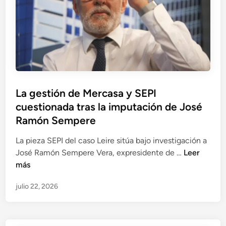
d
I
,
p
o
a
a
s
r
r
p
q
i
o
u
c
r
i
i
p
t
o
r
La gestión de Mercasa y SEPI
e
p
e
cuestionada tras la imputación de José
c
o
s
t
Ramón Sempere
r
u
o
e
n
La pieza SEPI del caso Leire sitúa bajo investigación a
t
l
t
L
José Ramón Sempere Vera, expresidente de …
Leer
é
s
a
a
más
c
e
s
g
n
g
c
julio 22, 2026
e
i
u
o
s
c
i
m
t
o
m
i
i